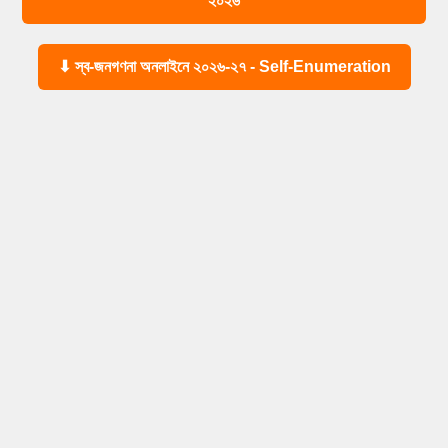
২০২৬
⬇ স্ব-জনগণনা অনলাইনে ২০২৬-২৭ - Self-Enumeration