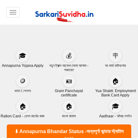
Toggle navigation
🎓
💰
🪧
Annapurna Yojana Apply
নতুন ট্যাক্স আবেদন /খানা আলাদা -
যব কার্ড ডাউনলোড
পঞ্চায়েত
🪙
🪪
🏠
ভাতা / পেনশন
Gram Panchayat
Yua Shakti: Employment
certificate
Bank Card Apply
🏠
🏠
🎓
Ration Card - রেশন কার্ডের কাজ
বাংলা আবাস
Aadhaar - আঁধার লগইন
⬇ Annapurna Bhandar Status -অন্নপূর্ণা ভান্ডার স্ট্যাটাস