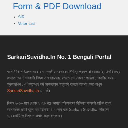
Form & PDF Download
SIR
Voter List
SarkariSuvidha.In No. 1 Bengali Portal
আপনি কি পশ্চিমবঙ্গ সরকার ও কেন্দ্রীয় সরকারের বিভিন্ন প্রকল্প বা যোজনা'র, চাকরি তথ্য
জানতে চান ? সরকারি নিউস ও খবরা-খবর রাখতে চান যেমন : প্রকল্প , চাকরির খবর ,
স্কলারশিপ , এপ্লিকেশন ফর্ম ডাউনলোড ইত্যাদি তাহলে অবশই নজর রাখুন
SarkariSuvidha.in
এ ।👍
বিগত ২০১৯ সাল থেকে ২০২৬ ধরে আমরা পশ্চিমবঙ্গের বিভিন্ন সরকারি সঠিক তথ্য
আপনাদের মাঝে তুলে ধরে আসছি । ৭ বছর ধরে Sarkari Suvidha আমাদের
ওয়েবসাইটকে বিশ্বাস রাখার জন্য ধণ্যবাদ।