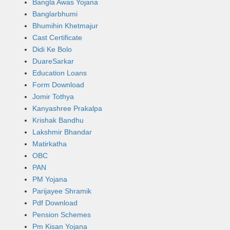
Bangla Awas Yojana
Banglarbhumi
Bhumihin Khetmajur
Cast Certificate
Didi Ke Bolo
DuareSarkar
Education Loans
Form Download
Jomir Tothya
Kanyashree Prakalpa
Krishak Bandhu
Lakshmir Bhandar
Matirkatha
OBC
PAN
PM Yojana
Parijayee Shramik
Pdf Download
Pension Schemes
Pm Kisan Yojana