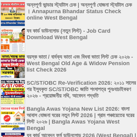
অন্নপূর্ণা ভান্ডার স্ট্যাটাস চেক | অন্নপূর্ণা যোজনা স্ট্যাটাস চেক
। Annapurna Bhandar Status Check
online West Bengal
যব কার্ড ডাউনলোড (নতুন লিস্ট) - Job Card
Download West Bengal
বয়স্ক ভাতা / বার্ধক্য ভাতা এবং বিধবা ভাতা লিস্ট চেক ২০২৬ -
West Bengal Old Age & Widow Pension
list Check 2026
SC/ST/OBC Re-Verification 2026: ২০১১ সালের
পর ইস্যুকৃত SC/ST/OBC জাতি শংসাপত্র পুনঃযাচাইকরণ
২০২৬ - প্রয়োজনীয় নথি, আবেদন পদ্ধতি
Bangla Awas Yojana New List 2026: বাংলা
আবাস যোজনা ঘরের নতুন লিস্ট 2026 | গ্রাম পঞ্চায়েতের ঘরের
লিস্ট ২০২৬ | Bangla Awas Yojana West
Bengal
যব কার্ড আবেদন ফর্ম ডাউনলোড 2026 (West Bengal) |