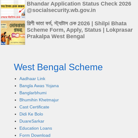
Bhandar Application Status Check 2026
@socialsecurity.wb.gov.in
শিল্পী ভাতা ফর্ম, স্ট্যাটাস চেক 2026 | Shilpi Bhata
Scheme Form, Apply, Status | Lokprasar
Prakalpa West Bengal
West Bengal Scheme
Aadhaar Link
Bangla Awas Yojana
Banglarbhumi
Bhumihin Khetmajur
Cast Certificate
Didi Ke Bolo
DuareSarkar
Education Loans
Form Download