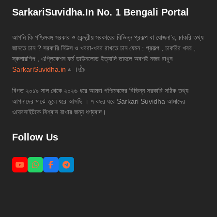
SarkariSuvidha.In No. 1 Bengali Portal
আপনি কি পশ্চিমবঙ্গ সরকার ও কেন্দ্রীয় সরকারের বিভিন্ন প্রকল্প বা যোজনা'র, চাকরি তথ্য
জানতে চান ? সরকারি নিউস ও খবরা-খবর রাখতে চান যেমন : প্রকল্প , চাকরির খবর ,
স্কলারশিপ , এপ্লিকেশন ফর্ম ডাউনলোড ইত্যাদি তাহলে অবশই নজর রাখুন
SarkariSuvidha.in
এ ।👍
বিগত ২০১৯ সাল থেকে ২০২৬ ধরে আমরা পশ্চিমবঙ্গের বিভিন্ন সরকারি সঠিক তথ্য
আপনাদের মাঝে তুলে ধরে আসছি । ৭ বছর ধরে Sarkari Suvidha আমাদের
ওয়েবসাইটকে বিশ্বাস রাখার জন্য ধণ্যবাদ।
Follow Us