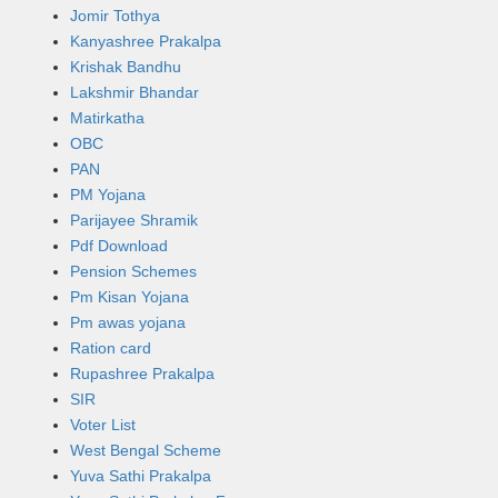
Jomir Tothya
Kanyashree Prakalpa
Krishak Bandhu
Lakshmir Bhandar
Matirkatha
OBC
PAN
PM Yojana
Parijayee Shramik
Pdf Download
Pension Schemes
Pm Kisan Yojana
Pm awas yojana
Ration card
Rupashree Prakalpa
SIR
Voter List
West Bengal Scheme
Yuva Sathi Prakalpa