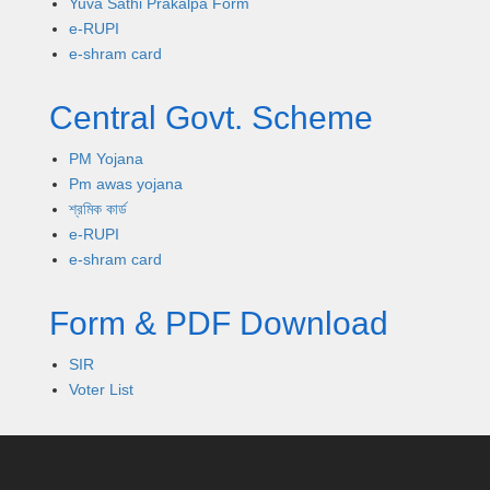
Yuva Sathi Prakalpa Form
e-RUPI
e-shram card
Central Govt. Scheme
PM Yojana
Pm awas yojana
শ্রমিক কার্ড
e-RUPI
e-shram card
Form & PDF Download
SIR
Voter List