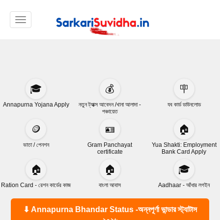
Toggle navigation
🎓
💰
🪧
Annapurna Yojana Apply
নতুন ট্যাক্স আবেদন /খানা আলাদা -
যব কার্ড ডাউনলোড
পঞ্চায়েত
🪙
🪪
🏠
ভাতা / পেনশন
Gram Panchayat
Yua Shakti: Employment
certificate
Bank Card Apply
🏠
🏠
🎓
Ration Card - রেশন কার্ডের কাজ
বাংলা আবাস
Aadhaar - আঁধার লগইন
⬇ Annapurna Bhandar Status -অন্নপূর্ণা ভান্ডার স্ট্যাটাস