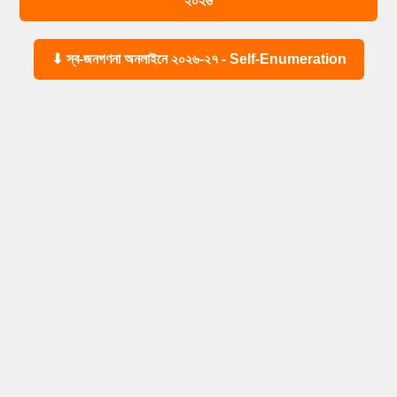
২০২৬
⬇ স্ব-জনগণনা অনলাইনে ২০২৬-২৭ - Self-Enumeration